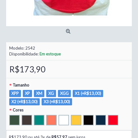
Modelo:
2542
Disponibilidade:
Em estoque
R$173,90
Tamanho
XPP
XP
XM
XG
XGG
X1 (+R$13,00)
X2 (+R$13,00)
X3 (+R$13,00)
Cores
R$173,90 ou até 3x de
R$57,97
sem juros